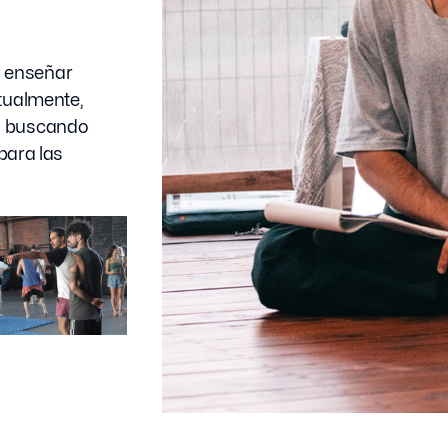
a enseñar
ctualmente,
no buscando
 para las