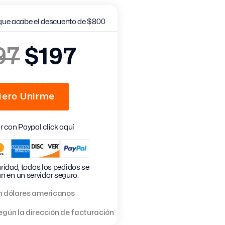
que acabe el descuento de $800
97
$197
iero Unirme
 con Paypal click aquí
ridad, todos los pedidos se
n en un servidor seguro.
en dólares americanos
según la dirección de facturación