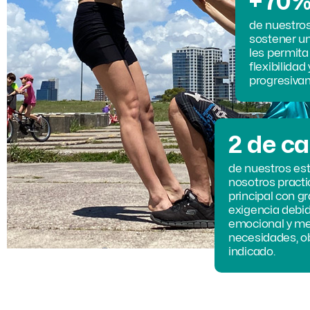
+70
de nuestro
sostener un
les permita
flexibilidad
progresiva
2 de c
de nuestros est
nosotros practi
principal con g
exigencia debid
emocional y me
necesidades, o
indicado.