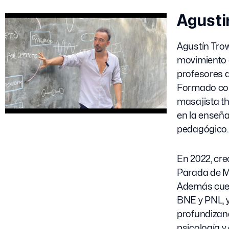
Agusti
Agustín Trowe
movimiento 
profesores d
Formado co
masajista th
en la enseña
pedagógico.
En 2022, cre
Parada de M
Además cue
BNE y PNL, 
profundizan
psicología y