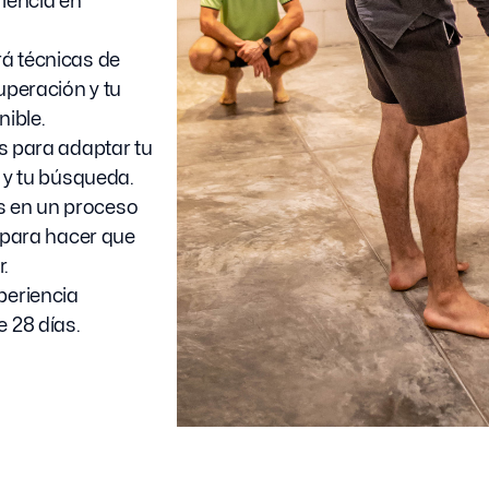
riencia en
rá técnicas de
uperación y tu
nible.
s para adaptar tu
 y tu búsqueda.
 en un proceso
 para hacer que
.
periencia
 28 días.