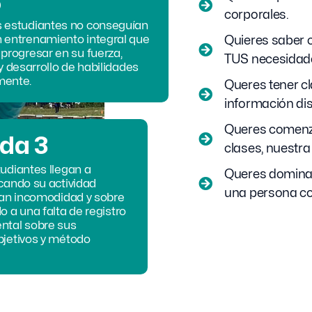
%
corporales.
s estudiantes no conseguían
 entrenamiento integral que
Quieres saber 
 progresar en su fuerza,
TUS necesidad
 y desarrollo de habilidades
mente.
Queres tener cl
información di
Queres comenzar
ada 3
clases, nuestra
udiantes llegan a
Queres dominar
cando su actividad
una persona co
ran incomodidad y sobre
o a una falta de registro
ntal sobre sus
bjetivos y método