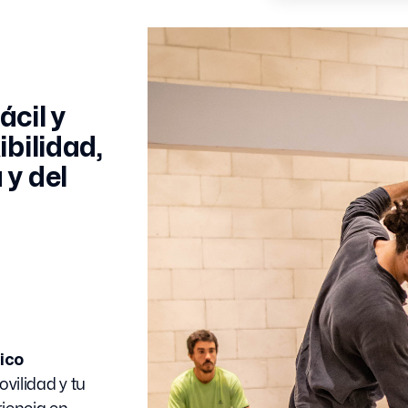
cil y
ibilidad,
 y del
ico
vilidad y tu