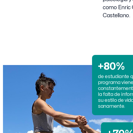
como Enric 
Castellano.
+80%
de estudiante 
programa vien
constantement
la falta de inf
su estilo de vid
sanamente.