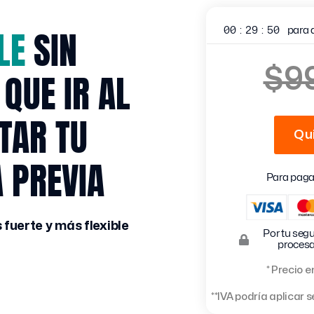
LE
SIN
00
:
29
:
48
para 
$9
 QUE IR AL
TAR TU
Qu
A PREVIA
Para pagar
fuerte y más flexible
Por tu segu
procesa
* Precio 
**IVA podría aplicar 