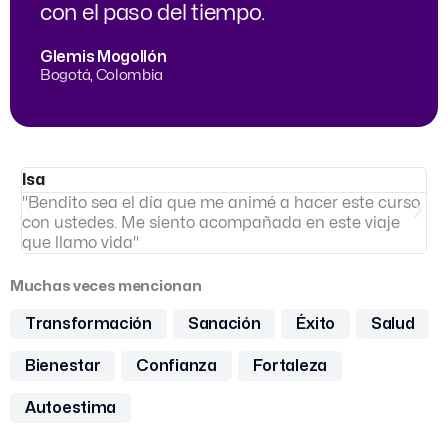
con el paso del tiempo.
Glemis Mogollón
Bogotá, Colombia
Isa
V
"Bendito sea el día que me animé a hacer este curso
"
con ustedes. Me siento acompañada en este viaje
a
que llamo vida"
m
Muchas veces mencionan
Transformación
Sanación
Éxito
Salud
Bienestar
Confianza
Fortaleza
Autoestima