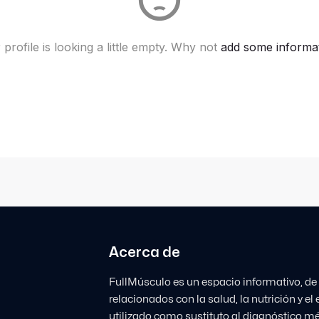
 profile is looking a little empty. Why not
add some informa
Acerca de
FullMúsculo es un espacio informativo, de
relacionados con la salud, la nutrición y e
utilizado como sustituto al diagnóstico mé