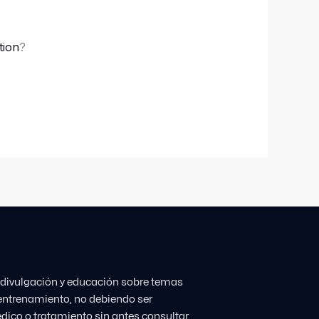
tion
?
 divulgación y educación sobre temas
l entrenamiento, no debiendo ser
dico o tratamiento sin antes consultar