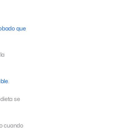
robado que
la
able
.
dieta se
ero cuando