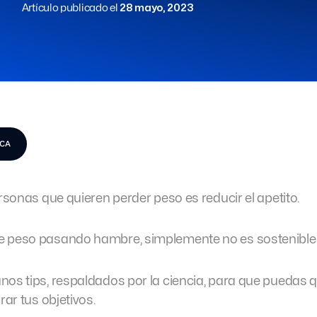
Artículo publicado el
28 mayo, 2023
ICA
ersonas que quieren perder peso es reducir el apetito.
e peso pasando hambre, simplemente no es sostenible
os tips, respaldados por la ciencia, para que puedas qu
rar tus objetivos.