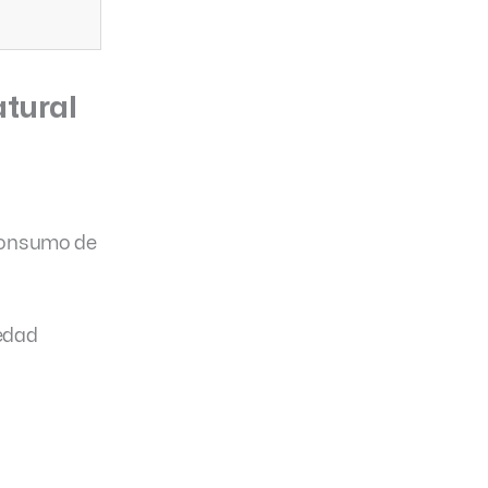
atural
 consumo de
iedad