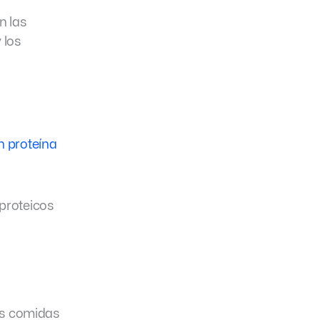
n las
 los
n proteína
 proteicos
as comidas