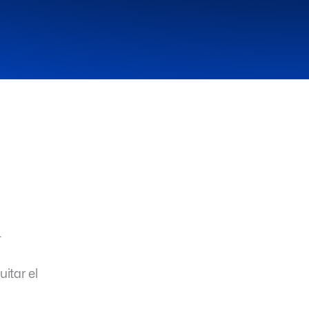
.
itar el