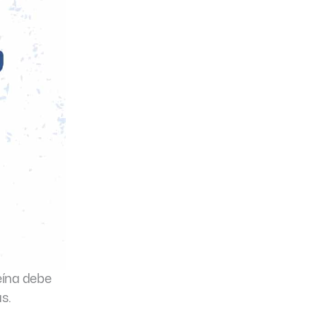
eína debe
s.