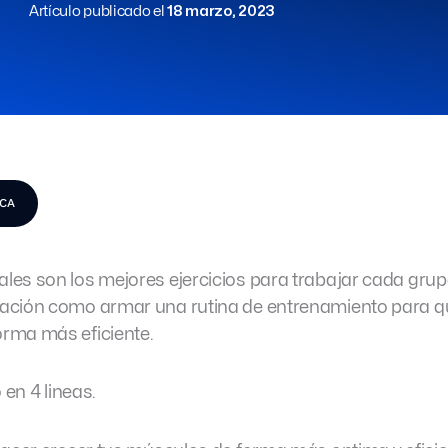
Artículo publicado el
18 marzo, 2023
ICA
les son los mejores ejercicios para trabajar cada gru
uación como armar una rutina de entrenamiento para 
rma más eficiente.
 en 4 lineas.