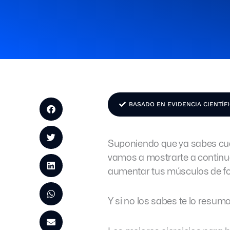
BASADO EN EVIDENCIA CIENTÍF
Suponiendo que ya sabes cua
vamos a mostrarte a contin
aumentar tus músculos de fo
Y si no los sabes te lo resumo