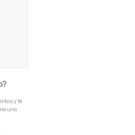
o?
entos y te
ene una