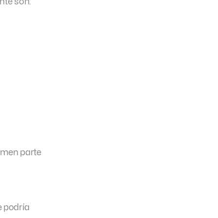
nte son:
ormen parte
e podría