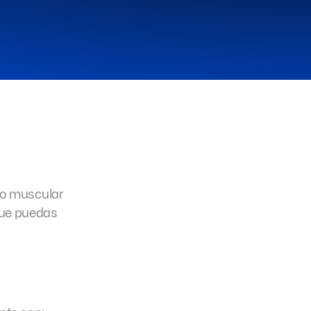
po muscular
que puedas