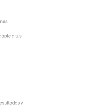
y
ones.
dapte a tus
resultados y