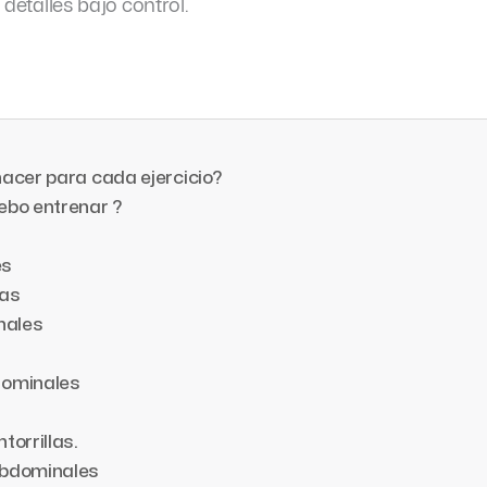
s detalles bajo control.
acer para cada ejercicio?
ebo entrenar ?
es
las
nales
bdominales
torrillas.
 abdominales