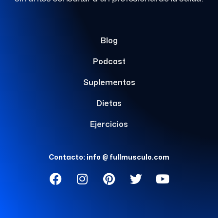
Blog
Podcast
Suplementos
Dietas
Ejercicios
Contacto: info @ fullmusculo.com
F
I
P
T
Y
a
n
i
w
o
c
s
n
i
u
e
t
t
t
t