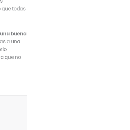
as
o que todas
s una buena
vas a una
rlo
ya que no