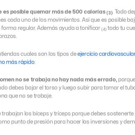
e es posible quemar más de 500 calorías
. Todo d
(3)
ices cada uno de los movimientos. Así que es posible ba
de forma regular. Además ayuda a tonificar
todo tu cue
(4)
 brazos.
tiendas cuales son los tipos de
ejercicio cardiovascula
ho más rápido
.
domen no se trabaja no hay nada más errado,
porqu
ndo debes bajar el torso y luego subir para tomar el tub
na que no se trabaje.
 trabajan los bíceps y tríceps porque debes sostenerte
como punto de presión para hacer las inversiones y de