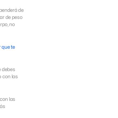
ependerá de
jar de peso
rpo, no
r que te
e debes
o con las
 con las
más