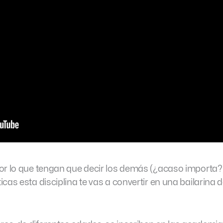
or lo que tengan que decir los demás (¿acaso importa?)
cas esta disciplina te vas a convertir en una bailarina 