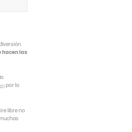
iversión.
e hacen las
la
por lo
(2)
re libre no
o muchas