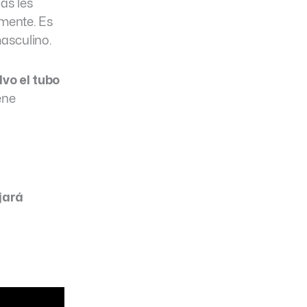
ias les
 mente. Es
masculino.
vo el tubo
ene
jará