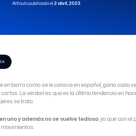
Artículo publicado el
2 abril, 2023
ICA
aile en barra como se le conoce en español, gana cada 
ortos. La verdad es que es la última tendencia en hac
jeres se trata.
en uno y además no se vuelve tedioso
, ya que con el 
 movimientos.