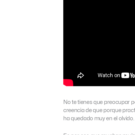
No te tienes que preocupar p
creencia de que porque practi
ha quedado muy en el olvido.