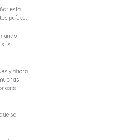
ñar esta
tes países.
l mundo
n sus
úes y ahora
n muchas
r este
 que se