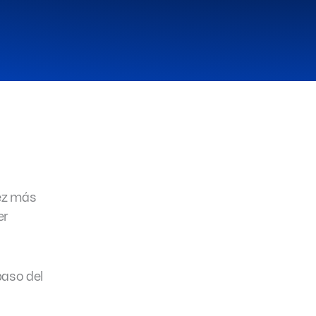
vez más
er
paso del