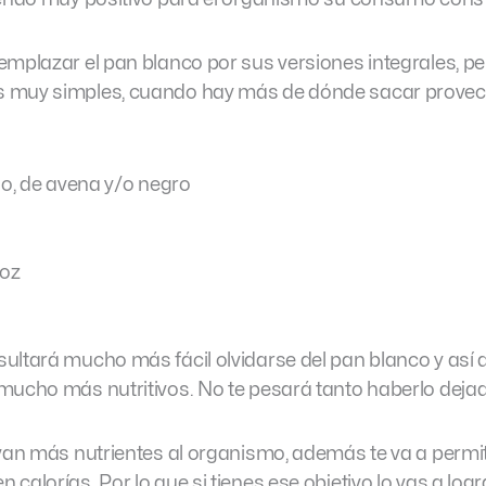
mplazar el pan blanco por sus versiones integrales, per
s muy simples, cuando hay más de dónde sacar provec
no, de avena y/o negro
roz
ultará mucho más fácil olvidarse del pan blanco y así
mucho más nutritivos. No te pesará tanto haberlo deja
evan más nutrientes al organismo, además te va a permit
calorías. Por lo que si tienes ese objetivo lo vas a log