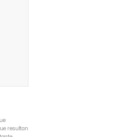
que
que resultan
tante.