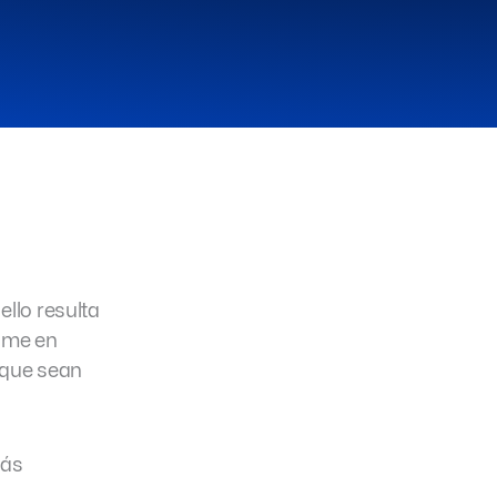
llo resulta
sume en
 que sean
más