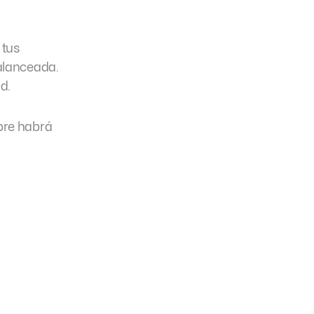
 tus
alanceada.
d.
pre habrá