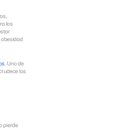
os,
ra los
estar
a obesidad
dos
. Uno de
crudece los
o pierde