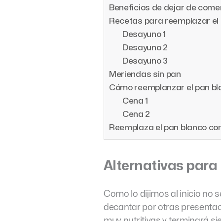
Beneficios de dejar de come
Recetas para reemplazar el 
Desayuno 1
Desayuno 2
Desayuno 3
Meriendas sin pan
Cómo reemplanzar el pan bl
Cena 1
Cena 2
Reemplaza el pan blanco co
Alternativas para
Como lo dijimos al inicio no s
decantar por otras presentaci
muy nutritivas y terminará s