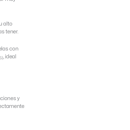
u alto
s tener.
elas con
, ideal
5)
aciones y
rectamente