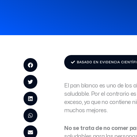
BASADO EN EVIDENCIA CIENTÍF
El pan blanco es uno de los 
saludable. Por el contrario 
exceso, ya que no contiene n
muchos mejores.
No se trata de no comer pa
saludables para las persona