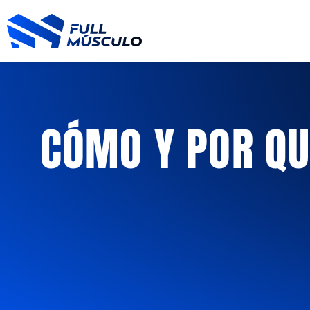
Ir
al
contenido
CÓMO Y POR Q