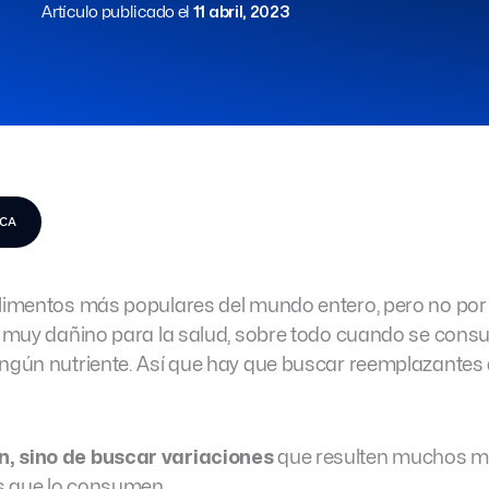
Artículo publicado el
11 abril, 2023
ICA
alimentos más populares del mundo entero, pero no por e
es muy dañino para la salud, sobre todo cuando se con
ingún nutriente. Así que hay que buscar reemplazantes
n, sino de buscar variaciones
que resulten muchos 
s que lo consumen.