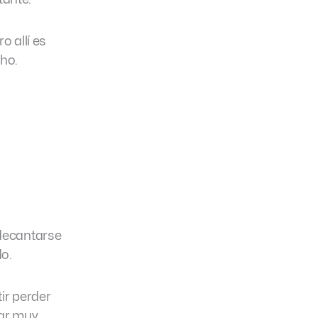
o allí es
ho.
 decantarse
do.
ir perder
rar muy