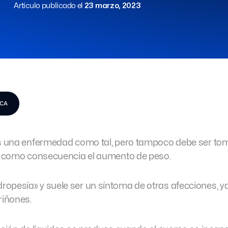
Artículo publicado el
23 marzo, 2023
ICA
es una enfermedad como tal, pero tampoco debe ser to
ne como consecuencia el aumento de peso.
opesía» y suele ser un síntoma de otras afecciones, ya
riñones.