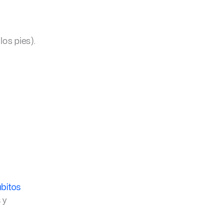
os pies).
bitos
 y