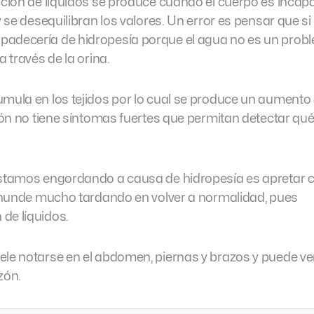
ención de líquidos se produce cuando el cuerpo es incap
y se desequilibran los valores. Un error es pensar que s
padecería de hidropesía porque el agua no es un prob
a través de la orina.
umula en los tejidos por lo cual se produce un aumento
ción no tiene síntomas fuertes que permitan detectar qué
estamos engordando a causa de hidropesía es apretar c
se hunde mucho tardando en volver a normalidad, pues
de líquidos.
ele notarse en el abdomen, piernas y brazos y puede v
zón.