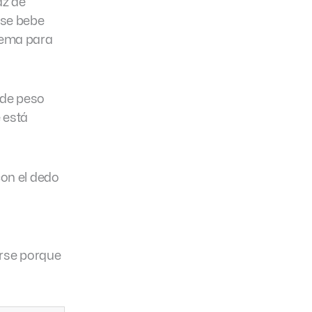
az de
i se bebe
lema para
 de peso
 está
on el dedo
erse porque