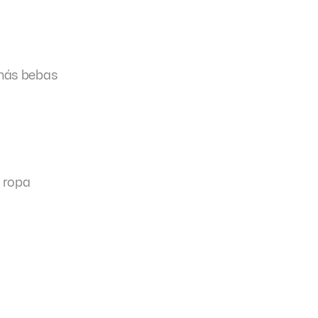
 más bebas
a ropa