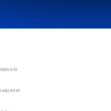
mado a la
 sea en el