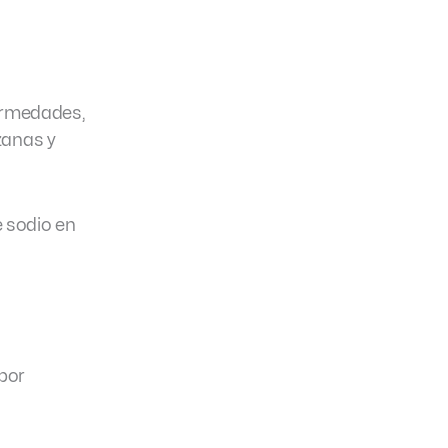
ermedades,
zanas y
e sodio en
 por