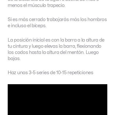
menos el músculo trapecio.
Si es más cerrado trabajarás más los hombros
e incluso el bíceps.
La posición inicial es con la barra a la altura de
tu cintura y luego elevas la barra, flexionando
los codos hasta la altura del mentón. Luego
bajas.
Haz unas 3-5 series de 10-15 repeticiones