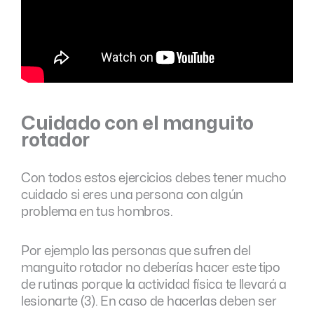
Cuidado con el manguito
rotador
Con todos estos ejercicios debes tener mucho
cuidado si eres una persona con algún
problema en tus hombros.
Por ejemplo las personas que sufren del
manguito rotador no deberías hacer este tipo
de rutinas porque la actividad física te llevará a
lesionarte (3). En caso de hacerlas deben ser