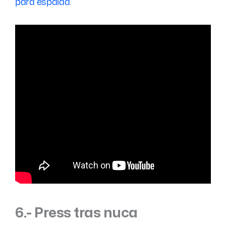
para espalda
.
6.- Press tras nuca