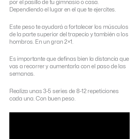
por el pasillo de tu gimnasio o casa.
Dependiendo el lugar en el que te ejercites.
Este peso te ayudará a fortalecer los músculos
de la parte superior del trapecio y también a los
hombros. En un gran 2×1.
Es importante que definas bien la distancia que
vas a recorrer y aumentarla con el paso de las
semanas.
Realiza unas 3-5 series de 8-12 repeticiones
cada una. Con buen peso.