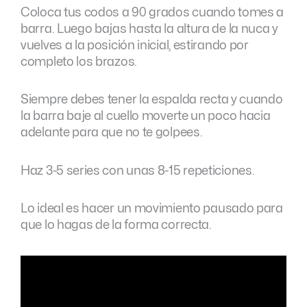
Coloca tus codos a 90 grados cuando tomes a
barra. Luego bajas hasta la altura de la nuca y
vuelves a la posición inicial, estirando por
completo los brazos.
Siempre debes tener la espalda recta y cuando
la barra baje al cuello moverte un poco hacia
adelante para que no te golpees.
Haz 3-5 series con unas 8-15 repeticiones.
Lo ideal es hacer un movimiento pausado para
que lo hagas de la forma correcta.