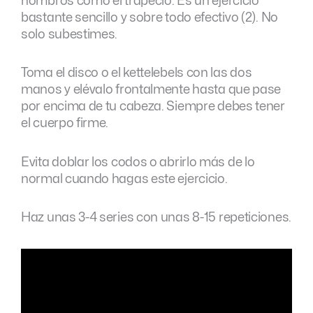
hombros como el trapecio. Es un ejercicio
bastante sencillo y sobre todo efectivo (2). No
solo subestimes.
Toma el disco o el kettelebels con las dos
manos y elévalo frontalmente hasta que pase
por encima de tu cabeza. Siempre debes tener
el cuerpo firme.
Evita doblar los codos o abrirlo más de lo
normal cuando hagas este ejercicio.
Haz unas 3-4 series con unas 8-15 repeticiones.