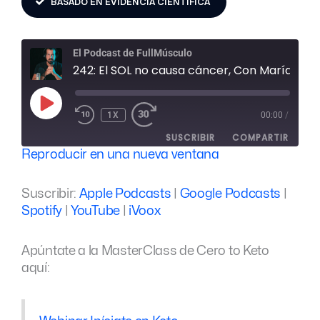
BASADO EN EVIDENCIA CIENTÍFICA
REBOBINAR
FAST
El Podcast de FullMúsculo
10
FORWARD
SEGUNDOS
30
242: El SOL no causa cáncer, Con María Hernán
SECONDS
REPRODUCIR
EPISODIO
1X
00:00
/
SUSCRIBIR
COMPARTIR
Reproducir en una nueva ventana
COMPARTIR
Apple Podcasts
Google Podcasts
Suscribir:
Apple Podcasts
|
Google Podcasts
|
Spotify
YouTube
ENLACE
Spotify
|
YouTube
|
iVoox
iVoox
INCRUSTAR
FEED RSS
Apúntate a la MasterClass de Cero to Keto
aquí: