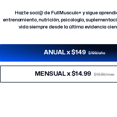
Hazte soci@ de FullMusculo+ y sigue aprend
entrenamiento, nutrición, psicología, suplementació
vida siempre desde la última evidencia cient
ANUAL x $149
$199/año
MENSUAL x $14.99
$19.99/mes