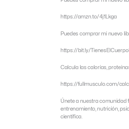
Puedes comprar mi nuevo lib
https://amzn.to/4j1Lkga
Puedes comprar mi nuevo li
https://bit.ly/TienesElCuer
Calcula las calorías, proteín
https://fullmusculo.com/calc
Únete a nuestra comunidad fi
entrenamiento, nutrición, ps
científica.