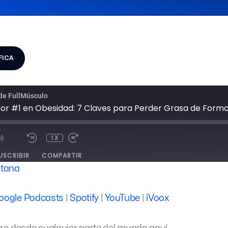
FICA
MUTE/UNMUTE
REBOBINAR
FAST
 de FullMúsculo
EPISODE
10
FORWARD
SEGUNDOS
30
SECONDS
DUCIR
DIO
1X
USCRIBIR
COMPARTIR
ntana
Google Podcasts
Spotify
oogle Podcasts
|
Spotify
|
YouTube
|
iVoox
iVoox