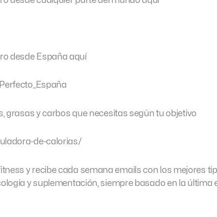
ro desde cualquier parte del mundo aquí
bro desde España aquí
poPerfecto_España
as, grasas y carbos que necesitas según tu objetivo
uladora-de-calorias/
tness y recibe cada semana emails con los mejores ti
icología y suplementación, siempre basado en la última 