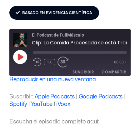
BASADO EN EVIDENCIA CIENTÍFICA
REBOBINAR
FAST
El Podcast de FullMúsculo
10
FORWARD
SEGUNDOS
30
Clip: La Comida Procesada se está Transformando en una Droga
SECONDS
REPRODUCIR
EPISODIO
1X
00:00
/
SUSCRIBIR
COMPARTIR
Reproducir en una nueva ventana
COMPARTIR
Apple Podcasts
Google Podcasts
Suscribir:
Apple Podcasts
|
Google Podcasts
|
Spotify
YouTube
ENLACE
Spotify
|
YouTube
|
iVoox
iVoox
INCRUSTAR
FEED RSS
Escucha el episodio completo aquí: