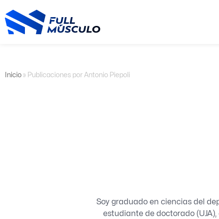
Ir
al
contenido
Inicio
»
Publicaciones por Antonio Piepoli
Soy graduado en ciencias del de
estudiante de doctorado (UJA), 