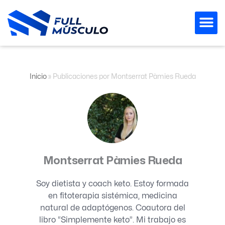
Ir
al
contenido
Inicio
»
Publicaciones por Montserrat Pàmies Rueda
Montserrat Pàmies Rueda
Soy dietista y coach keto. Estoy formada
en fitoterapia sistémica, medicina
natural de adaptógenos. Coautora del
libro “Simplemente keto”. Mi trabajo es