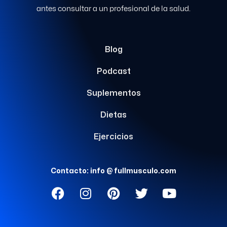
antes consultar a un profesional de la salud.
Blog
Podcast
Suplementos
Dietas
Ejercicios
Contacto: info @ fullmusculo.com
F
I
P
T
Y
a
n
i
w
o
c
s
n
i
u