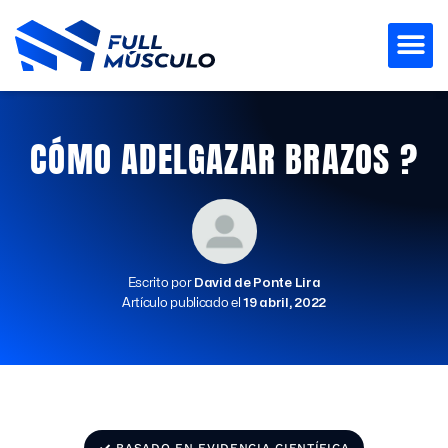
Ir
al
contenido
CÓMO ADELGAZAR BRAZOS ?
Escrito por
David de Ponte Lira
Artículo publicado el
19 abril, 2022
BASADO EN EVIDENCIA CIENTÍFICA