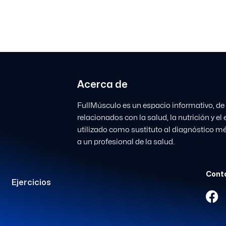
Acerca de
FullMúsculo es un espacio informativo, de
relacionados con la salud, la nutrición y e
utilizado como sustituto al diagnóstico mé
a un profesional de la salud.
Conta
Ejercicios
F
a
c