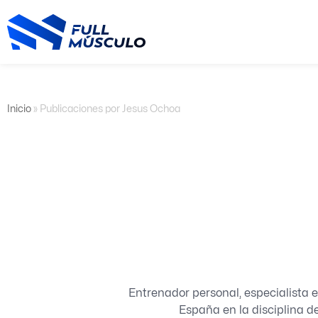
Ir
al
contenido
Inicio
»
Publicaciones por Jesus Ochoa
Entrenador personal, especialista 
España en la disciplina de