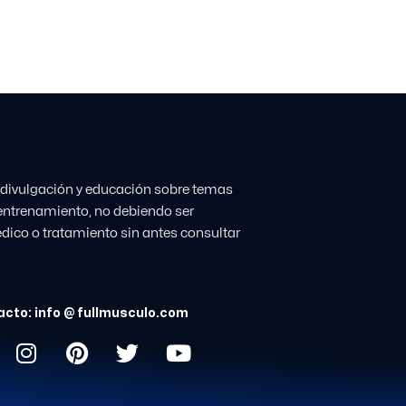
 divulgación y educación sobre temas
l entrenamiento, no debiendo ser
dico o tratamiento sin antes consultar
cto: info @ fullmusculo.com
I
P
T
Y
n
i
w
o
s
n
i
u