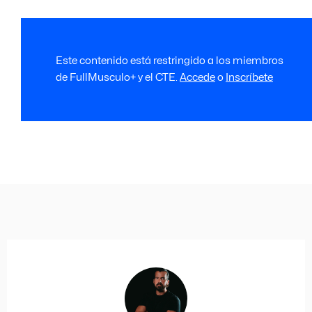
Este contenido está restringido a los miembros
de FullMusculo+ y el CTE.
Accede
o
Inscríbete