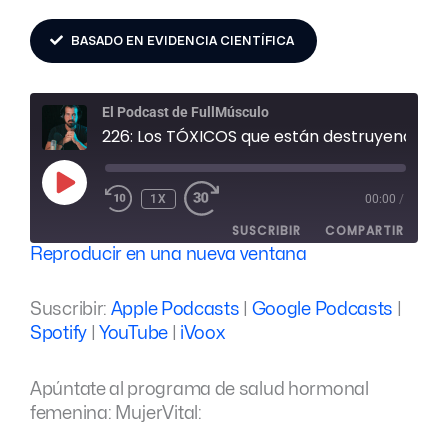
BASADO EN EVIDENCIA CIENTÍFICA
El Podcast de FullMúsculo
226: Los TÓXICOS que están destruyendo TU SALUD HORMONAL, con la Dra. Camino Diaz
REPRODUCIR
EPISODIO
1X
00:00
/
SUSCRIBIR
COMPARTIR
Reproducir en una nueva ventana
COMPARTIR
Apple Podcasts
Google Podcasts
Suscribir:
Apple Podcasts
|
Google Podcasts
|
Spotify
YouTube
ENLACE
Spotify
|
YouTube
|
iVoox
iVoox
INCRUSTAR
FEED RSS
Apúntate al programa de salud hormonal
femenina: MujerVital: