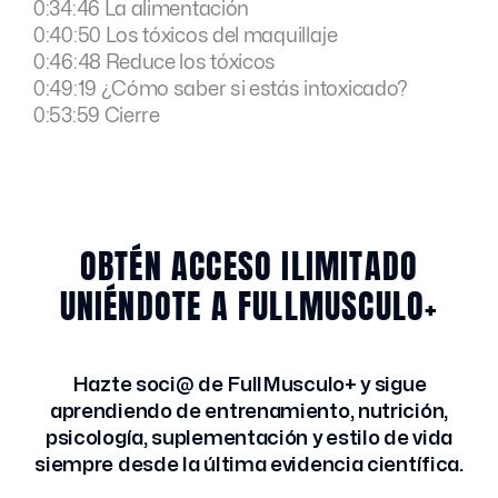
0:34:46 La alimentación
0:40:50 Los tóxicos del maquillaje
0:46:48 Reduce los tóxicos
0:49:19 ¿Cómo saber si estás intoxicado?
0:53:59 Cierre
OBTÉN ACCESO ILIMITADO
UNIÉNDOTE A FULLMUSCULO+
Hazte soci@ de FullMusculo+ y sigue
aprendiendo de entrenamiento, nutrición,
psicología, suplementación y estilo de vida
siempre desde la última evidencia científica.