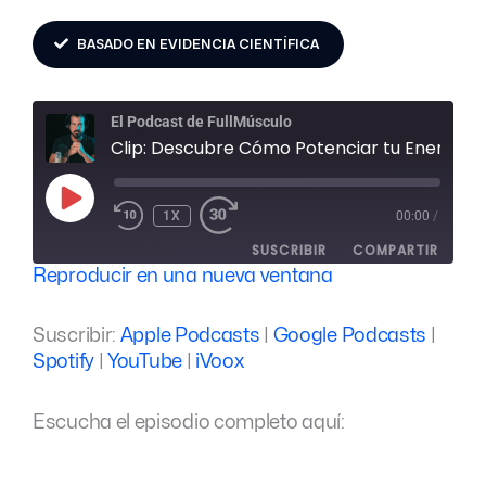
BASADO EN EVIDENCIA CIENTÍFICA
El Podcast de FullMúsculo
Clip: Descubre Cómo Potenciar tu Energía de forma Natural y Eficiente
REPRODUCIR
EPISODIO
1X
00:00
/
SUSCRIBIR
COMPARTIR
Reproducir en una nueva ventana
COMPARTIR
Apple Podcasts
Google Podcasts
Suscribir:
Apple Podcasts
|
Google Podcasts
|
Spotify
YouTube
ENLACE
Spotify
|
YouTube
|
iVoox
iVoox
INCRUSTAR
FEED RSS
Escucha el episodio completo aquí: