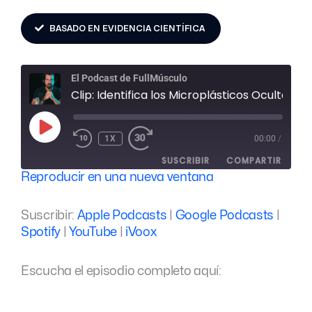
BASADO EN EVIDENCIA CIENTÍFICA
REBOBINAR
FAST
El Podcast de FullMúsculo
10
FORWARD
SEGUNDOS
30
Clip: Identifica los Microplásticos Ocultos y Controla lo que Consumes
SECONDS
REPRODUCIR
EPISODIO
1X
00:00
/
SUSCRIBIR
COMPARTIR
Reproducir en una nueva ventana
COMPARTIR
Apple Podcasts
Google Podcasts
Suscribir:
Apple Podcasts
|
Google Podcasts
|
Spotify
YouTube
ENLACE
Spotify
|
YouTube
|
iVoox
iVoox
INCRUSTAR
FEED RSS
Escucha el episodio completo aquí: