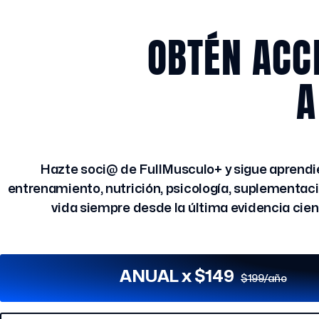
OBTÉN ACC
A
Hazte soci@ de FullMusculo+ y sigue aprend
entrenamiento, nutrición, psicología, suplementació
vida siempre desde la última evidencia cient
ANUAL x $149
$199/año