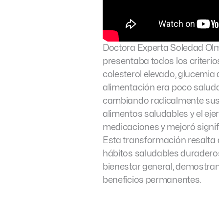
Doctora Experta Soledad Olmo
presentaba todos los criterios
colesterol elevado, glucemia 
alimentación era poco saluda
cambiando radicalmente sus h
alimentos saludables y el eje
medicaciones y mejoró signif
Esta transformación resalta q
hábitos saludables duraderos
bienestar general, demostrand
beneficios permanentes.