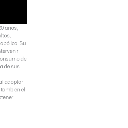
20 años,
ltos,
tabólico. Su
tervenir
 consumo de
ía de sus
ial adoptar
 también el
btener