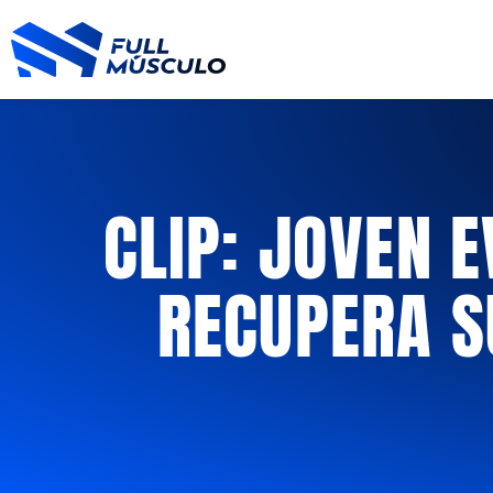
Ir
al
contenido
CLIP: JOVEN E
RECUPERA S