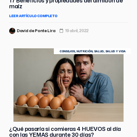
17 Beneficios y propiedades del almidón de
maíz
LEER ARTÍCULO COMPLETO
David de Ponte Lira
19 abril, 2022
CONSEJOS
,
NUTRICIÓN
,
SALUD
,
SALUD Y VIDA
¿Qué pasaría si comieras 4 HUEVOS al día
con las YEMAS durante 30 días?