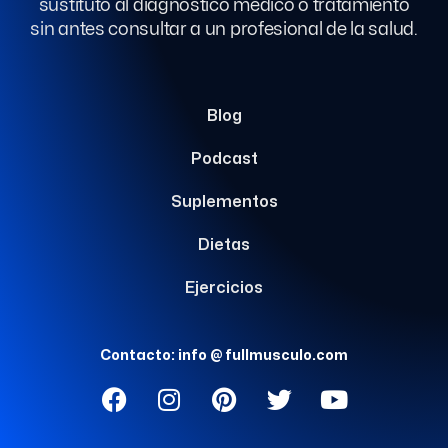
sustituto al diagnóstico médico o tratamiento
sin antes consultar a un profesional de la salud.
Blog
Podcast
Suplementos
Dietas
Ejercicios
Contacto: info @ fullmusculo.com
F
I
P
T
Y
a
n
i
w
o
c
s
n
i
u