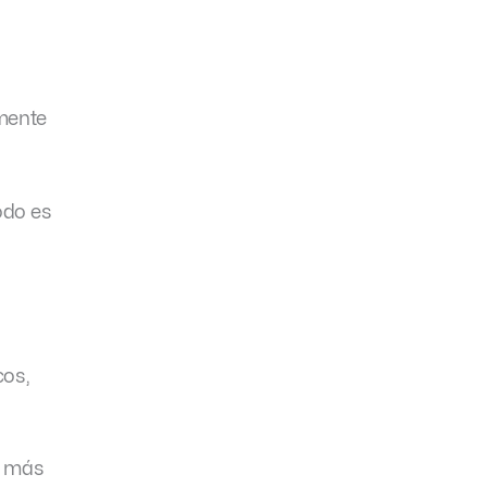
amente
odo es
cos,
o más