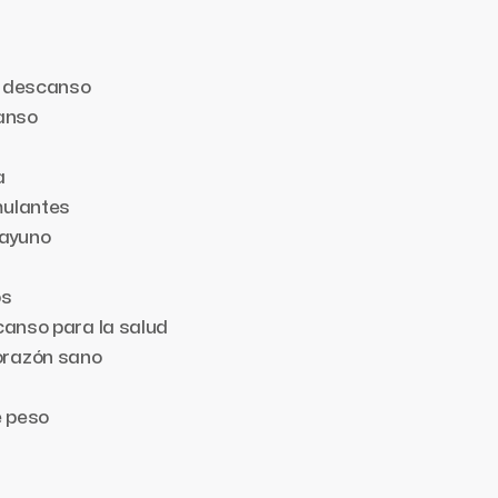
l descanso
canso
a
mulantes
 ayuno
os
canso para la salud
orazón sano
e peso