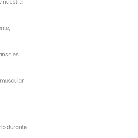
y nuestra
nte,
canso es
n muscular
rlo durante