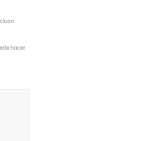
ncluso
uede hacer