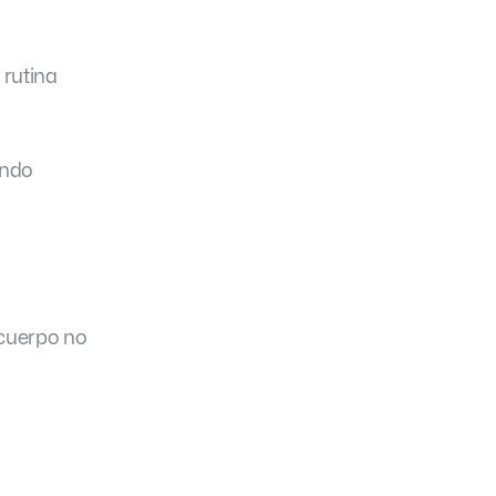
 rutina
ando
 cuerpo no