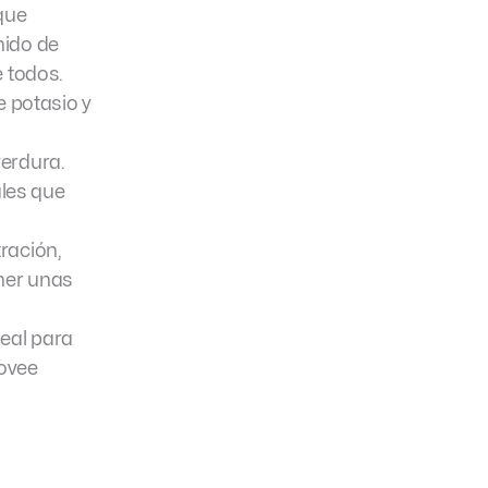
que
nido de
e todos.
e potasio y
verdura.
les que
ración,
ner unas
eal para
rovee