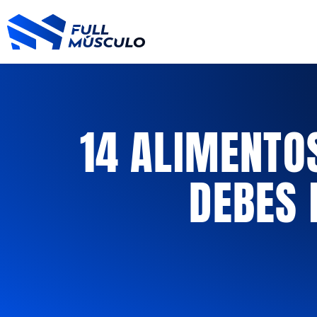
Ir
al
contenido
14 ALIMENTO
DEBES 