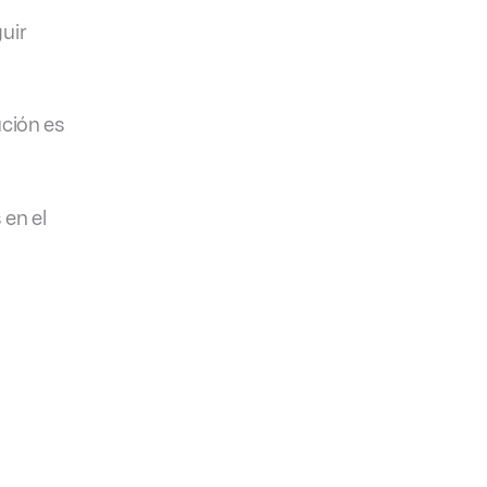
uir
ción es
 en el