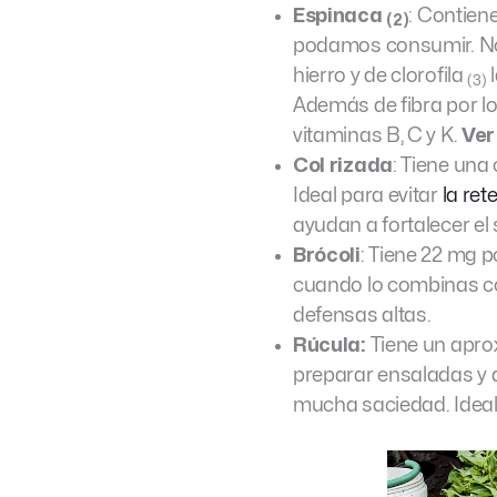
Espinaca
: Contien
(2)
podamos consumir. No 
hierro y de clorofila
l
(3)
Además de fibra por lo
vitaminas B, C y K.
Ver
Col rizada
: Tiene una
Ideal para evitar
la ret
ayudan a fortalecer el
Brócoli
: Tiene 22 mg 
cuando lo combinas co
defensas altas.
Rúcula:
Tiene un apro
preparar ensaladas y d
mucha saciedad. Ideal 