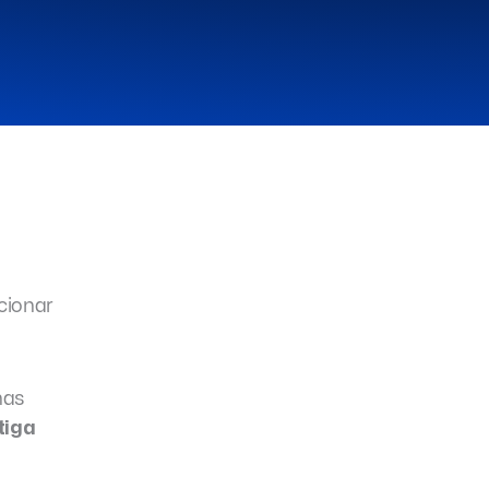
cionar
nas
tiga