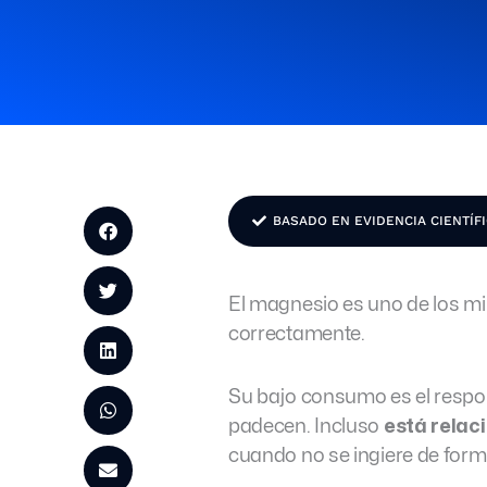
BASADO EN EVIDENCIA CIENTÍF
El magnesio es uno de los m
correctamente.
Su bajo consumo es el resp
padecen. Incluso
está relaci
cuando no se ingiere de form