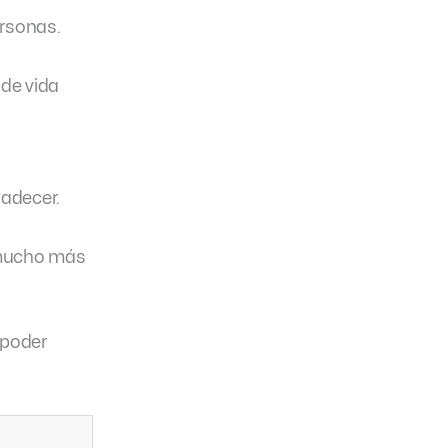
ersonas.
 de vida
radecer.
s mucho más
 poder